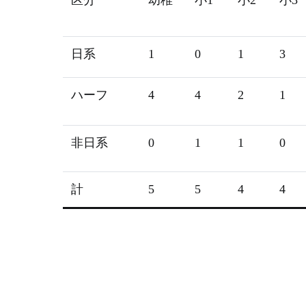
区分
幼稚
小1
小2
小3
日系
1
0
1
3
ハーフ
4
4
2
1
非日系
0
1
1
0
計
5
5
4
4