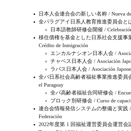
日本人会連合会の新しい名称 / Nueva denomina
全パラグアイ日系人教育推進委員会とは / Comité Pr
日本語教師研修会開催 / Celebración del c
移住債権を基金とした日系社会支援事業 / Proyecto d
Crédito de Inmigración
エンカルナシオン日本人会 / Asociación J
チャベス日本人会 / Asociación Japones
ラパス日本人会 / Asociación Japonesa
全パ日系社会高齢者福祉事業推進委員会 / Comisión d
el Paraguay
全パ高齢者福祉合同研修会 / Encuentro Nac
ブロック別研修会 / Curso de capacitac
連合会情報発信システムの整備と実践 / Mejora del s
Federación
2022年度第 1 回福祉運営委員会運営会議開催 / 1° Re