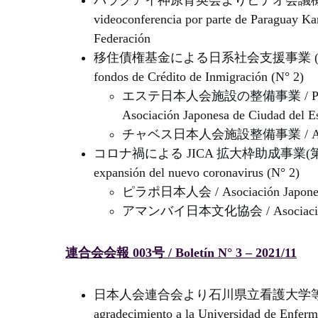
パラグアイ神原育英会よりビデオ会議機器を加盟団体
videoconferencia por parte de Paraguay Ka
Federación
移住債権基金による日系社会支援事業 (第 2 回) / Pro
fondos de Crédito de Inmigración (N° 2)
エステ日本人会施設の整備事業 / Proyecto de 
Asociación Japonesa de Ciudad del E
チャベス日本人会施設整備事業 / Asociació
コロナ禍による JICA 拡大枠助成事業(第2回) / Marc
expansión del nuevo coronavirus (N° 2)
ピラポ日本人会 / Asociación Japonesa
アマンバイ日本文化協会 / Asociación J
連合会会報 003号 / Boletín N° 3 – 2021/11
日本人会連合会より石川県立看護大学等に感謝状を贈呈 
agradecimiento a la Universidad de Enferme