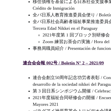
移住債権を基金による日系社会支援事業 / Proyecto d
Crédito de Inmigración
全パ日系人教育推進委員会便り / Boletín del Comi
全パ日系社会高齢者福祉事業推進委員会便り / Boletín
Tercera Edad Nikkei en el Paraguay
2021年度第 1 回ブロック別研修会 / 1° Cur
Zoom 練習お茶会の実施 / Hora del té 
事務局職員紹介 / Presentación de funciona
連合会会報 002号 / Boletín N° 2 – 2021/09
連合会創立50周年記念功労者表彰 / Concesión de c
desarrollo de la sociedad nikkei del Paragu
第 3 回日系シンポジウム開催 / Celebración de
2021年度福祉合同研修会の開催 / Encuentro Nacio
Mayores 2021