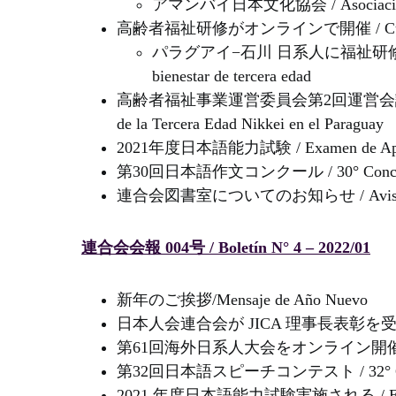
アマンバイ日本文化協会 / Asociación J
高齢者福祉研修がオンラインで開催 / Curso de capac
パラグアイ−石川 日系人に福祉研修 JICA、ウェ
bienestar de tercera edad
高齢者福祉事業運営委員会第2回運営会議の開催 / 2° R
de la Tercera Edad Nikkei en el Paraguay
2021年度日本語能力試験 / Examen de Aptitud
第30回日本語作文コンクール / 30° Concurso d
連合会図書室についてのお知らせ / Aviso sobre
連合会会報 004号 / Boletín N° 4 – 2022/01
新年のご挨拶/Mensaje de Año Nuevo
日本人会連合会が JICA 理事長表彰を受賞 / La Fede
第61回海外日系人大会をオンライン開催 / 61° Conve
第32回日本語スピーチコンテスト / 32° Concurso
2021 年度日本語能力試験実施される / Exam