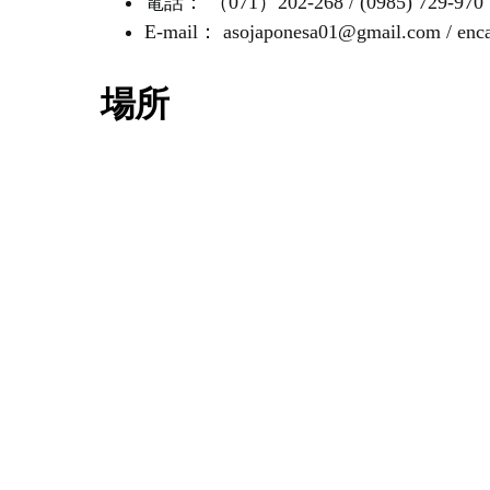
電話： （071）202-268 / (0985) 729-970
E-mail： asojaponesa01@gmail.com / enca
場所