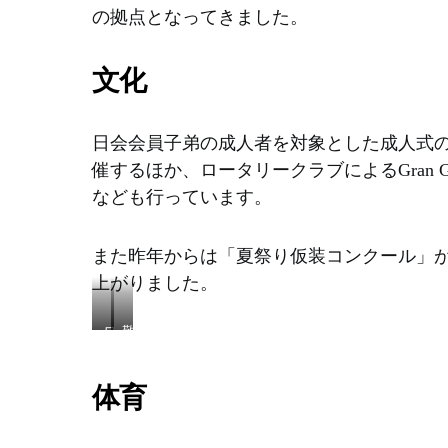
閉
室、
の拠点となってきました。
鎖
職
さ
員
文化
れ
室、
た
図
こ
書
と
室
日会会員子弟の成人者を対象とした成人式の
に
学
催するほか、ロータリークラブによるGran G
伴
生
なども行っています。
い、
寮
そ
（20
の
名
また昨年からは「夏祭り仮装コンクール」
跡
対
上がりました。
地
応）
を
購
ロ
敬
入
ー
老
し、
タ
祝
体育
新
リ
賀
し
ー
会
い
ク
で