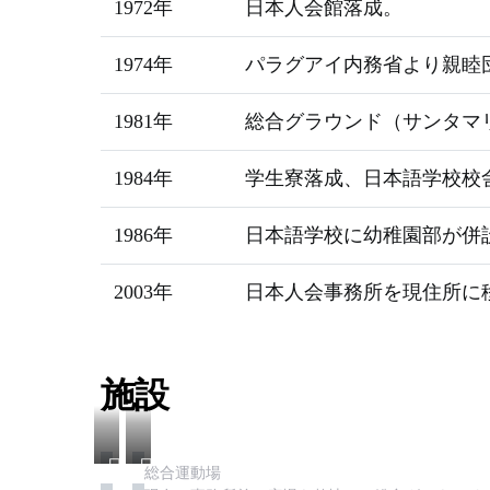
1972年
日本人会館落成。
1974年
パラグアイ内務省より親睦
1981年
総合グラウンド（サンタマ
1984年
学生寮落成、日本語学校校
1986年
日本語学校に幼稚園部が併
2003年
日本人会事務所を現住所に
施設
日
日
総合運動場
本
本