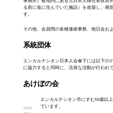
事務所）敷地内にある元日本人移住者収容
巻
で
き
盛
る前に仮に住んでいた施設）を改築し、南
寿
り
す。
司、
上
ヤ
が
キ
り
その他、会員間の各種連絡事務、他日会お
ソ
ま
バ
す。
な
系統団体
ど
の
日
エンカルナシオン日本人会傘下には以下の3
本
に協力すると同時に、活発な活動が行われ
食
を
出
あけぼの会
店
し
好
エンカルナシオン市にすむ60歳以
評
ています。
を
2002
得