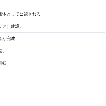
団体として公認される。
リア）建設。
舎が完成。
設。
移転。