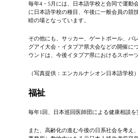
事
ラ
は
毎年4・5月には、日本語学校と合同で運動
務
ブ
日
に日本語学校の種目、午後に一般会員の競
所
主
本
睦の場となっています。
と
催
人
し
の
会
て
Gran
会
その他にも、サッカー、ゲートボール、バ
い
Gran
員、
グアイ大会・イタプア県大会などの開催に
ま
Comi
日
す。
ｌ
本
ウンドは、今後イタプア県におけるスポー
o
語
ｎ
学
（写真提供：エンカルナシオン日本語学校
a
校、
で
青
は、
年
福祉
日
部
本
に
代
よ
毎年1回、日本巡回医師団による健康相談を
表
る
と
演
し
芸
また、高齢化の進む今後の日系社会を考え
て、
会