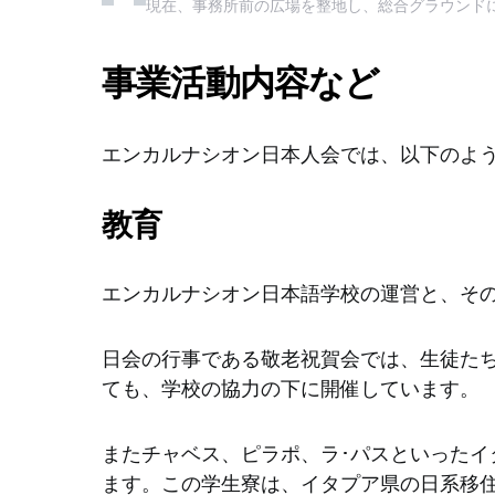
現在、事務所前の広場を整地し、総合グラウンド
人
語
会
学
施
校
事業活動内容など
設
施
2003
設
年
お
エンカルナシオン日本人会では、以下のよ
度
よ
に
び
JICA
学
教育
エ
生
ン
寮
カ
日
エンカルナシオン日本語学校の運営と、そ
ル
本
ナ
語
シ
学
日会の行事である敬老祝賀会では、生徒た
オ
校
ても、学校の協力の下に開催しています。
ン
施
事
設：
務
教
またチャベス、ピラポ、ラ･パスといったイ
所
室
ます。この学生寮は、イタプア県の日系移
が
5