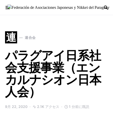
Search for:
連
連合会
パラグアイ日系社
会支援事業（エン
カルナシオン日本
人会）
9月 22, 2020
2.1K アクセス
1 分前に既読