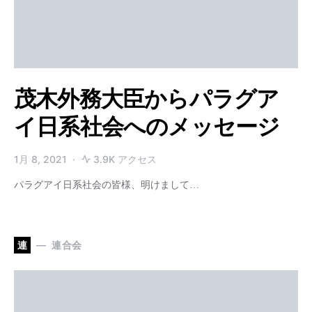
茂木外務大臣からパラグア
イ日系社会へのメッセージ
1月 8, 2021
3.9K アクセス
パラグアイ日系社会の皆様、明けまして…
連
連合会