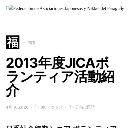
Search for:
福
福祉
2013年度JICAボ
ランティア活動紹
介
4月 9, 2020
1.8K アクセス
1 分前に既読