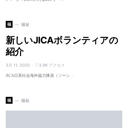
福
福祉
新しいJICAボランティアの
紹介
3月 11, 2020
3.9K アクセス
JICA日系社会海外協力隊員（ソーシ…
福
福祉