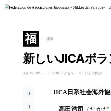
Search for:
福
福祉
新しいJICAボ
3月 11, 2020
3.9K アクセス
1 分前に既読
JICA日系社会海外
高田浩司
（たかだ