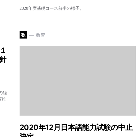
2020年度基礎コース前半の様子。
教
教育
１
針
の経
育推
2020年12月日本語能力試験の中止
決定