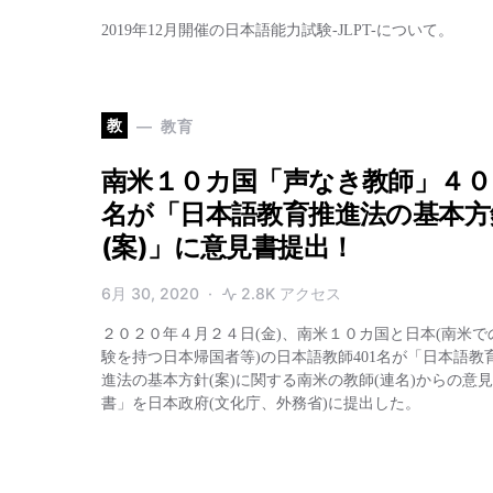
2019年12月開催の日本語能力試験-JLPT-について。
教
教育
南米１０カ国「声なき教師」４０
名が「日本語教育推進法の基本方
(案)」に意見書提出！
6月 30, 2020
2.8K アクセス
２０２０年４月２４日(金)、南米１０カ国と日本(南米で
験を持つ日本帰国者等)の日本語教師401名が「日本語教
進法の基本方針(案)に関する南米の教師(連名)からの意見
書」を日本政府(文化庁、外務省)に提出した。