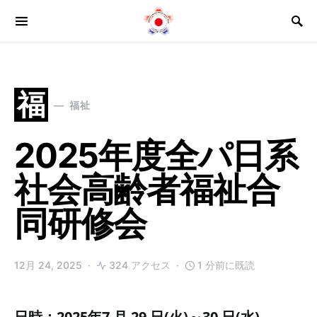
Search for:
福
福祉
2025年度全パ日系
社会高齢者福祉合
同研修会
12月 24, 2025
324 アクセス
1 分前に既読
日時：2025年7 月 29 日(火)～30 日(水)