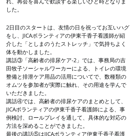
れ、再会を喜んで歓談する楽しいひと時となりま
した。
2日目のスタートは、友情の日を祝ってお互いハグ
をし、JICAボランティアの伊東千香子看護師が紹
介した「としまのうたストレッチ」で気持ちよく
体を動かしました。
講話③「高齢者の排尿ケア-2」では、事務局の吉
田牧子ソーシャルワーカーによる、トイレの環境
整備と排泄ケア用品の活用についてで、数種類の
オムツを参加者が実際に触れ、その用途を学んで
いただきました。
講話④では、高齢者の排尿ケアのまとめとして、
JICAボランティアの伊東千香子看護師による、事
例検討、ロールプレイを通して、具体的な対応の
方法を深めることができました。
最後の講話⑤はJICAボランティア伊東千香子看護