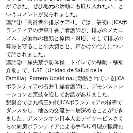
ができた、ぜひ地元の活動にも取り入れたい、と
いうコメントが見られました。
講話①「高齢者の排尿ケア-1」では、最初にJICAボ
ランティアの伊東千香子看護師が、排尿のメカニ
ズム、尿漏れの種類と原因・対応、そして排尿の
尊厳を守ることの大切さと、声かけの仕方につい
て話されました。
講話②「尿失禁予防体操、トイレでの移動・移乗
介助」で、USF（Unidad de Salud de la
Familia）Potrero Ubaldinaに勤務されているJICA
ボランティアの石井千晶看護師に、デモンストレ
ーションと実技を通してお話がありました。
懇親会では丸橋三知代JICAボランティアの指導で
ダンスをし、地区の交流を一層深めることができ
ました。アスンシオン日本人会デイサービスさく
らの厨房ボランティアによる手作り料理が振舞わ