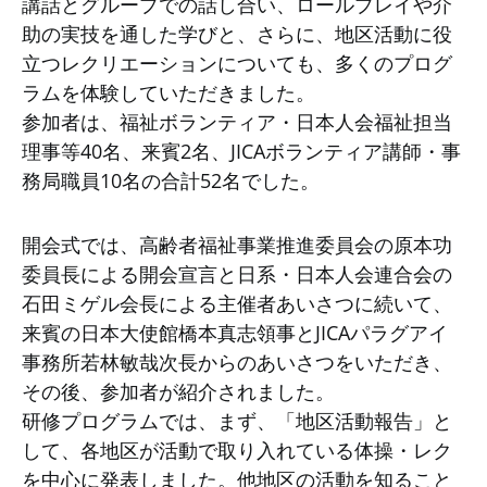
講話とグループでの話し合い、ロールプレイや介
助の実技を通した学びと、さらに、地区活動に役
立つレクリエーションについても、多くのプログ
ラムを体験していただきました。
参加者は、福祉ボランティア・日本人会福祉担当
理事等40名、来賓2名、JICAボランティア講師・事
務局職員10名の合計52名でした。
開会式では、高齢者福祉事業推進委員会の原本功
委員長による開会宣言と日系・日本人会連合会の
石田ミゲル会長による主催者あいさつに続いて、
来賓の日本大使館橋本真志領事とJICAパラグアイ
事務所若林敏哉次長からのあいさつをいただき、
その後、参加者が紹介されました。
研修プログラムでは、まず、「地区活動報告」と
して、各地区が活動で取り入れている体操・レク
を中心に発表しました。他地区の活動を知ること