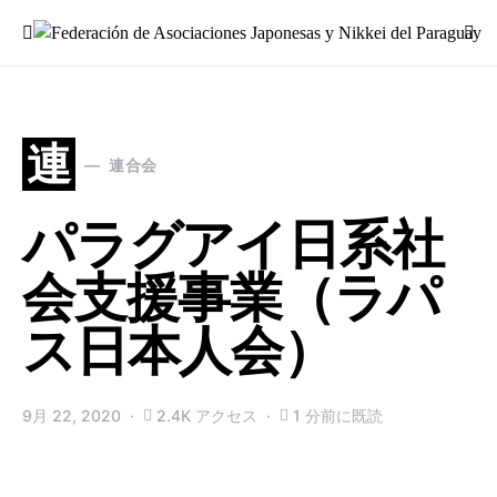
Search for:
連
連合会
パラグアイ日系社
会支援事業（ラパ
ス日本人会）
9月 22, 2020
2.4K アクセス
1 分前に既読