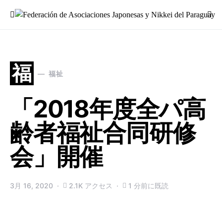
Search for:
福
福祉
「2018年度全パ高
齢者福祉合同研修
会」開催
3月 16, 2020
2.1K アクセス
1 分前に既読